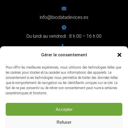
info@biodatadevices.es
Du lundi au vendredi : 8 h 00 – 16 h 00
+34 983 704 402
Gérer le consentement
Pour offrir les meilleures expériences, nous utilisons des technologies telles que
les cookies pour stocker et/ou accéder aux informations des appareils. Le
C/ Pilar Miró, 1 - 47008 Valladolid
consentement à ces technologies nous permettra de traiter des données telles
que le comportement de navigation ou les identifiants uniques sur ce site. Le
fait de ne pas consentir ou de retirer son consentement peut nuire à certaines
caractéristiques et fonctions.
Accepter
©2024 BIODATA Devices – Conception et développement par
Softic
|
Grupo Isonor
Refuser