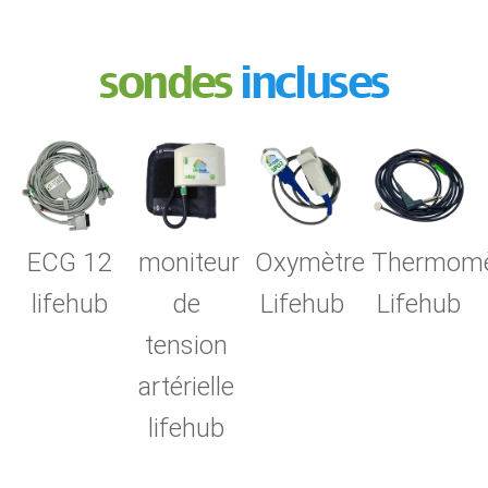
sondes
incluses
ECG 12
moniteur
Oxymètre
Thermomè
lifehub
de
Lifehub
Lifehub
tension
artérielle
lifehub