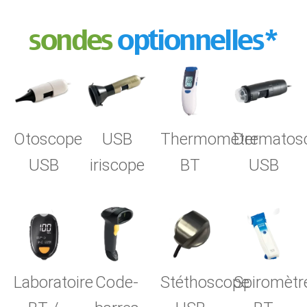
sondes
optionnelles*
Otoscope
USB
Thermomètre
Dermatos
USB
iriscope
BT
USB
Laboratoire
Code-
Stéthoscope
Spiromètr