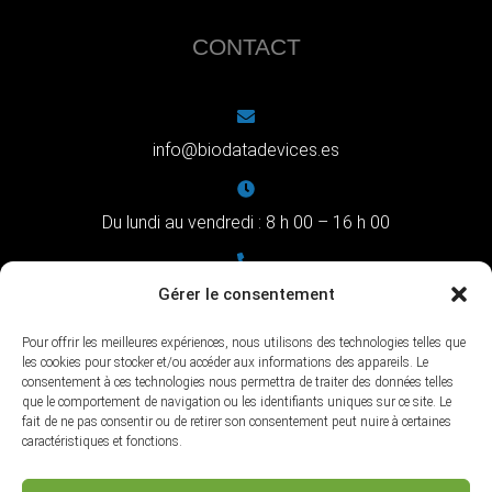
CONTACT
info@biodatadevices.es
Du lundi au vendredi : 8 h 00 – 16 h 00
+34 983 704 402
Gérer le consentement
Pour offrir les meilleures expériences, nous utilisons des technologies telles que
les cookies pour stocker et/ou accéder aux informations des appareils. Le
C/ Pilar Miró, 1 - 47008 Valladolid
consentement à ces technologies nous permettra de traiter des données telles
que le comportement de navigation ou les identifiants uniques sur ce site. Le
fait de ne pas consentir ou de retirer son consentement peut nuire à certaines
caractéristiques et fonctions.