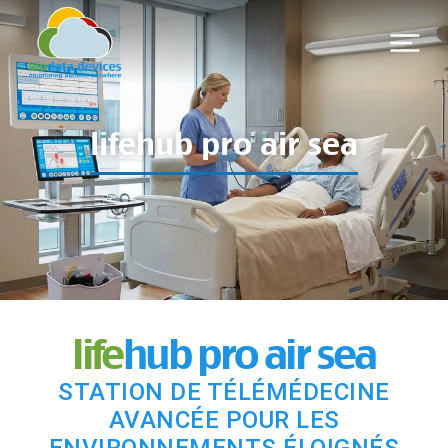
lifehub pro air sea
life
hub pro air sea
STATION DE TÉLÉMÉDECINE
AVANCÉE POUR LES