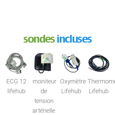
sondes
incluses
ECG 12
moniteur
Oxymètre
Thermomè
lifehub
de
Lifehub
Lifehub
tension
artérielle