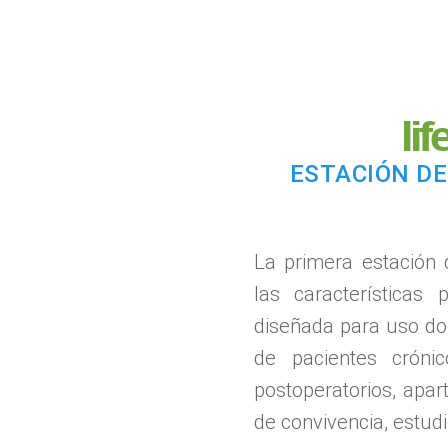
lif
ESTACIÓN DE
La primera estación
las características 
diseñada
para uso dom
de pacientes
cróni
postoperatorios, apa
de convivencia, estudi