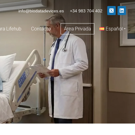
info@biodatadevices.es
+34 983 704 402
ura Lifehub
Contacto
Área Privada
Español