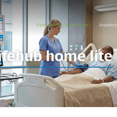
Estaciones de Telemedicina
Arquitect
lifehub home lite