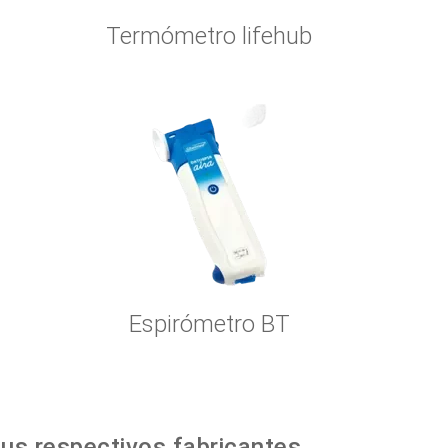
Termómetro lifehub
Espirómetro BT
us respectivos fabricantes.