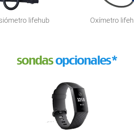
siómetro lifehub
Oxímetro life
sondas
opcionales*